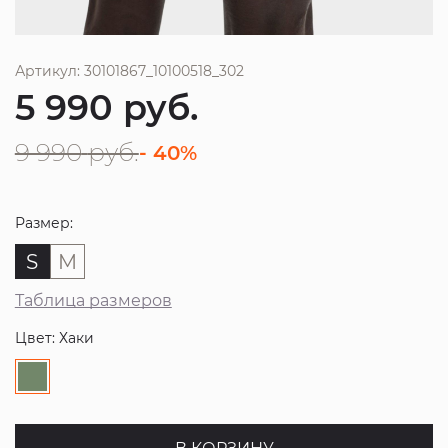
Артикул: 30101867_10100518_302
5 990
руб.
9 990
руб.
- 40%
Размер:
S
M
Таблица размеров
Цвет: Хаки