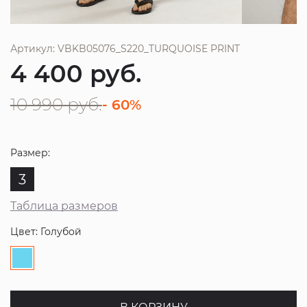
Артикул: VBKB05076_S220_TURQUOISE PRINT
4 400
руб.
10 990
руб.
- 60%
Размер:
3
Таблица размеров
Цвет: Голубой