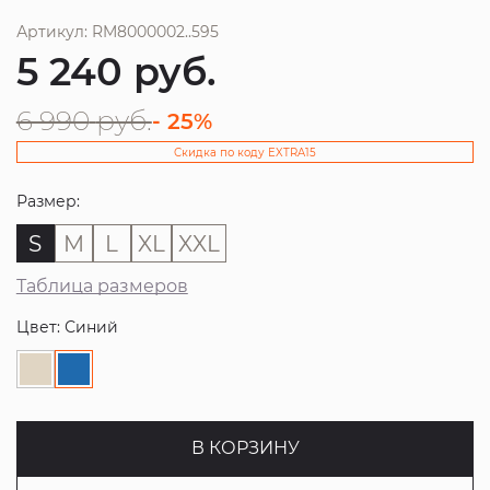
Артикул: RM8000002..595
5 240
руб.
6 990
руб.
- 25%
Скидка по коду EXTRA15
Размер:
S
M
L
XL
XXL
Таблица размеров
Цвет: Синий
В КОРЗИНУ