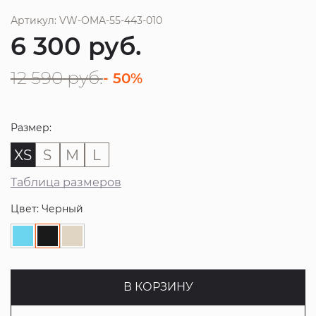
Артикул: VW-OMA-55-443-010
6 300
руб.
12 590
руб.
- 50%
Размер:
XS
S
M
L
Таблица размеров
Цвет: Черный
В КОРЗИНУ