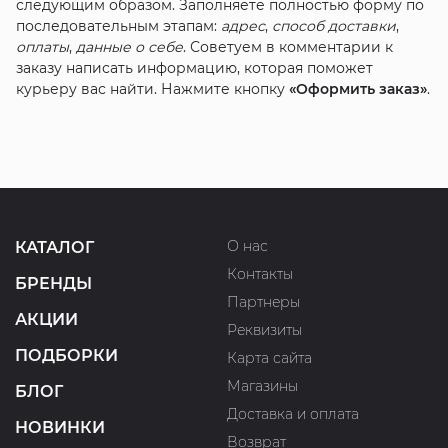
следующим образом. Заполняете полностью форму по
последовательным этапам:
адрес
,
способ доставки
,
оплаты
,
данные о себе
. Советуем в комментарии к
заказу написать информацию, которая поможет
курьеру вас найти. Нажмите кнопку
«Оформить заказ»
.
О нас
КАТАЛОГ
Контакты
БРЕНДЫ
Партнеры
АКЦИИ
Реквизиты
ПОДБОРКИ
Карта сайта
Магазины
БЛОГ
Доставка и оплата
НОВИНКИ
Возврат