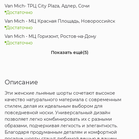
Van Mich- ТРЦ City Plaza, Адлер, Сочи
Достаточно
Van Mich - МЦ Красная Площадь, Новороссийск
Достаточно
Van Mich - МЦ Горизонт, Ростов-на-Дону
Достаточно
Van Mich - ТРЦ Oz Mall, Краснодар
Показать ещё
(5)
Достаточно
SPBrand - Мегамаг, Ростов-на-Дону
Достаточно
Описание
Van Mich - ТРК Меридиан, Краснодар
Достаточно
Эти женские льняные шорты сочетают высокое
Discount Hall - ТЦ Дисконт Вавилон, Ростов
качество натурального материала с современным
Достаточно
стилем, делая их идеальным выбором для
Интернет-магазин
повседневной носки. Универсальный дизайн
Достаточно
позволяет легко комбинировать их с разными
образами, подчеркивая легкость и элегантность.
Благодаря продуманным деталям и комфортной
посадке шорты станут любимой вещью в вашем