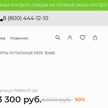
 10%!*
ДОП. СКИДКА НА ПЕРВЫЙ ЗАКАЗ 10%!*
ДОП. С
8 (800) 444-12-10
ажа
Новинки
РТЫ КУПАЛЬНЫЕ PEPE JEANS
ртикул: PMB10417..255
3 300
руб.
6 590
руб.
- 50%