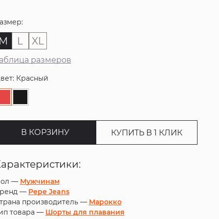
азмер:
M
L
XL
аблица размеров
вет: Красный
В КОРЗИНУ
КУПИТЬ В 1 КЛИК
Характеристики:
ол —
Мужчинам
ренд —
Pepe Jeans
трана производитель —
Марокко
ип товара —
Шорты для плавания