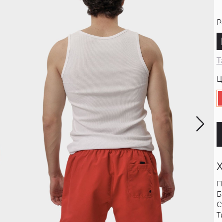
Р
Т
Ц
П
Б
С
Т