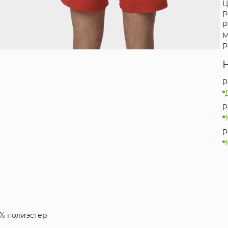
Ц
Р
Р
М
Р
P
P
P
0% полиэстер