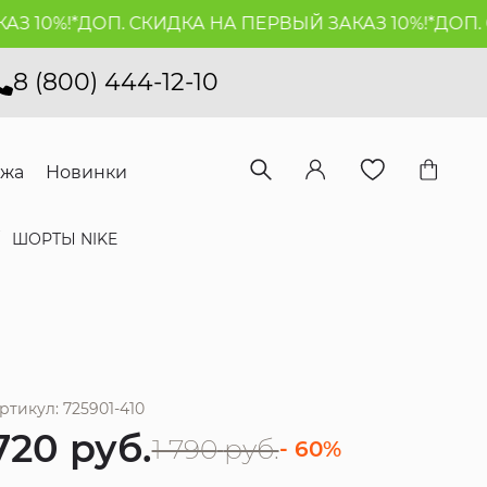
10%!*
ДОП. СКИДКА НА ПЕРВЫЙ ЗАКАЗ 10%!*
ДОП. СК
8 (800) 444-12-10
ажа
Новинки
ШОРТЫ NIKE
ртикул: 725901-410
720
руб.
1 790
руб.
- 60%