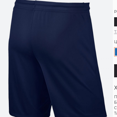
Р
Т
Ц
П
Б
С
Т