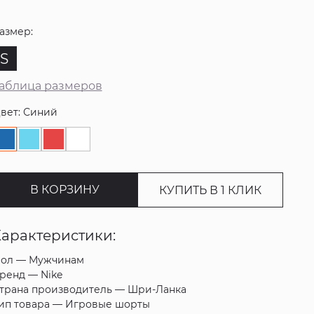
азмер:
S
аблица размеров
вет: Синий
В КОРЗИНУ
КУПИТЬ В 1 КЛИК
Характеристики:
ол —
Мужчинам
ренд —
Nike
трана производитель —
Шри-Ланка
ип товара —
Игровые шорты