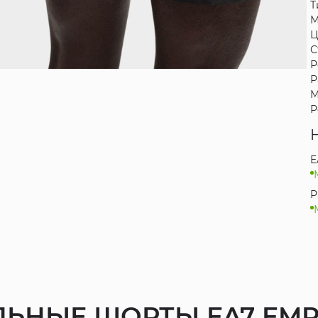
Т
М
Ц
С
Р
Р
М
Р
E
P
ЬНЫЕ ШОРТЫ EA7 EMP