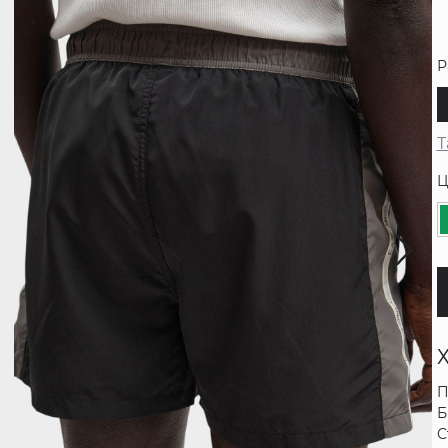
Р
Т
Ц
П
Б
С