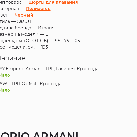
ип товара —
Шорты для плавания
атериал —
Полиэстер
вет —
Черный
тиль —
Casual
одина бренда —
Италия
азмер на модели —
L
одель, см. (ОГ-ОТ-ОБ) —
95 - 75 - 103
ост модели, см. —
193
Наличие
A7 Emporio Armani - ТРЦ Галерея, Краснодар
Мало
SW - ТРЦ Oz Mall, Краснодар
Мало
ORIO ARMANI —