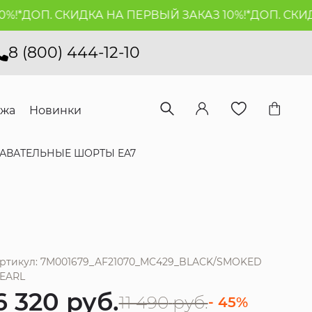
ДОП. СКИДКА НА ПЕРВЫЙ ЗАКАЗ 10%!*
ДОП. СКИДКА 
8 (800) 444-12-10
ажа
Новинки
АВАТЕЛЬНЫЕ ШОРТЫ EA7
ртикул: 7M001679_AF21070_MC429_BLACK/SMOKED
EARL
6 320
руб.
11 490
руб.
- 45%