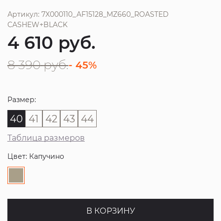
Артикул: 7X000110_AF15128_MZ660_ROASTED
CASHEW+BLACK
4 610
руб.
8 390
руб.
- 45%
Размер:
40
41
42
43
44
Таблица размеров
Цвет: Капучино
В КОРЗИНУ