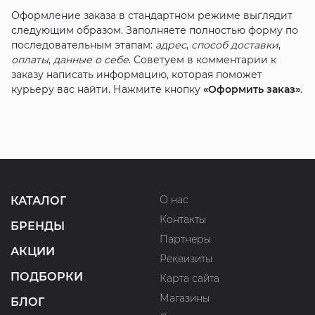
Оформление заказа в стандартном режиме выглядит
следующим образом. Заполняете полностью форму по
последовательным этапам:
адрес
,
способ доставки
,
оплаты
,
данные о себе
. Советуем в комментарии к
заказу написать информацию, которая поможет
курьеру вас найти. Нажмите кнопку
«Оформить заказ»
.
О нас
КАТАЛОГ
Контакты
БРЕНДЫ
Партнеры
АКЦИИ
Реквизиты
ПОДБОРКИ
Карта сайта
Магазины
БЛОГ