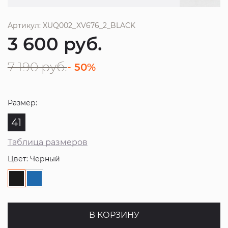
Артикул: XUQ002_XV676_2_BLACK
3 600
руб.
7 190
руб.
- 50%
Размер:
41
Таблица размеров
Цвет: Черный
В КОРЗИНУ