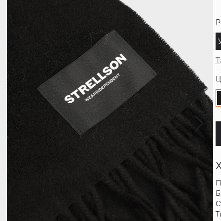
Р
Т
Ц
П
Б
С
Т