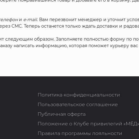
ыберите понравившийся товар и добавьте его в корзину. Д
телефон
и
e-mail
. Вам перезвонит менеджер и уточнит услов
рез СМС. Теперь останется только ждать доставки и радова
ит следующим образом. Заполняете полностью форму по п
 заказу написать информацию, которая поможет курьеру ва
Политика конфиденциальности
Пользовательское соглашение
Публичная оферта
Положение о Клубе привилегий «МЁД
Правила программы лояльности