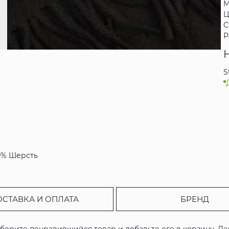
М
Ц
С
Р
S
80% Шерсть
ОСТАВКА И ОПЛАТА
БРЕНД