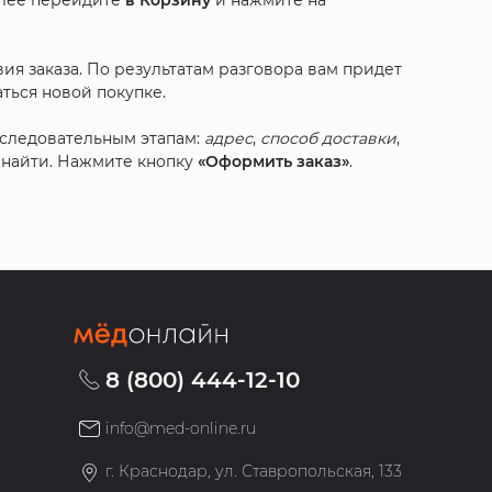
алее перейдите
в Корзину
и нажмите на
ия заказа. По результатам разговора вам придет
ться новой покупке.
оследовательным этапам:
адрес
,
способ доставки
,
с найти. Нажмите кнопку
«Оформить заказ»
.
8 (800) 444-12-10
info@med-online.ru
»
г. Краснодар, ул. Ставропольская, 133