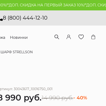
!*
ДОП. СКИДКА НА ПЕРВЫЙ ЗАКАЗ 10%!*
ДОП. СКИДК
8 (800) 444-12-10
ажа
Новинки
ШАРФ STRELLSON
ртикул: 30043617_10016750_001
8 990
руб.
14 990
руб.
- 40%