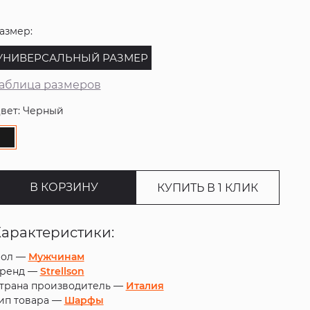
азмер:
УНИВЕРСАЛЬНЫЙ РАЗМЕР
аблица размеров
вет: Черный
В КОРЗИНУ
КУПИТЬ В 1 КЛИК
Характеристики:
ол —
Мужчинам
ренд —
Strellson
трана производитель —
Италия
ип товара —
Шарфы