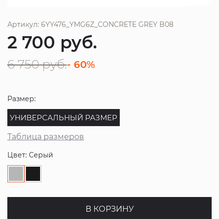
Артикул: 6YY476_YMG6Z_CONCRETE GREY B08
2 700
руб.
6 750
руб.
- 60%
Размер:
УНИВЕРСАЛЬНЫЙ РАЗМЕР
Таблица размеров
Цвет: Серый
В КОРЗИНУ