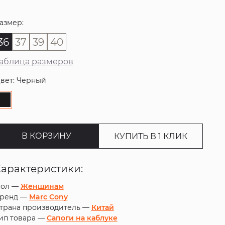
азмер:
36
37
39
40
аблица размеров
вет: Черный
В КОРЗИНУ
КУПИТЬ В 1 КЛИК
Характеристики:
ол —
Женщинам
ренд —
Marc Cony
трана производитель —
Китай
ип товара —
Сапоги на каблуке