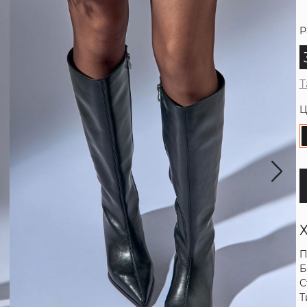
Р
Т
Ц
П
Б
С
Т