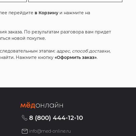
алее перейдите
в Корзину
и нажмите на
ия заказа. По результатам разговора вам придет
ться новой покупке.
оследовательным этапам:
адрес
,
способ доставки
,
с найти. Нажмите кнопку
«Оформить заказ»
.
8 (800) 444-12-10
info@med-online.ru
»