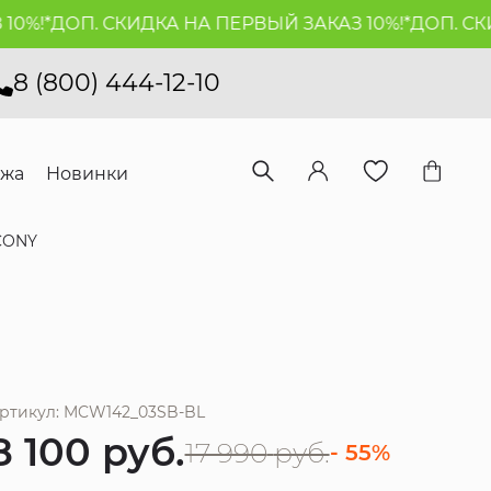
!*
ДОП. СКИДКА НА ПЕРВЫЙ ЗАКАЗ 10%!*
ДОП. СКИДК
8 (800) 444-12-10
ажа
Новинки
CONY
ртикул: MCW142_03SB-BL
8 100
руб.
17 990
руб.
- 55%