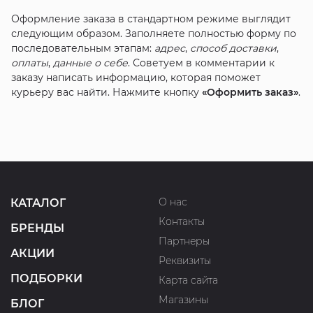
Оформление заказа в стандартном режиме выглядит
следующим образом. Заполняете полностью форму по
последовательным этапам:
адрес
,
способ доставки
,
оплаты
,
данные о себе
. Советуем в комментарии к
заказу написать информацию, которая поможет
курьеру вас найти. Нажмите кнопку
«Оформить заказ»
.
О нас
КАТАЛОГ
Контакты
БРЕНДЫ
Партнеры
АКЦИИ
Реквизиты
ПОДБОРКИ
Карта сайта
Магазины
БЛОГ