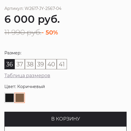
Артикул: W2617-JY-2567-04
6 000
руб.
11 990
руб.
- 50%
Размер:
36
37
38
39
40
41
Таблица размеров
Цвет: Коричневый
В КОРЗИНУ