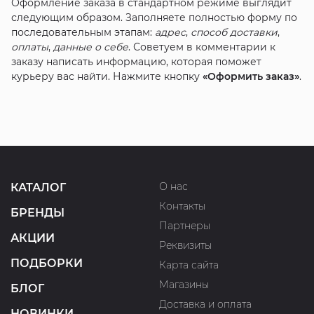
Оформление заказа в стандартном режиме выглядит
следующим образом. Заполняете полностью форму по
последовательным этапам:
адрес
,
способ доставки
,
оплаты
,
данные о себе
. Советуем в комментарии к
заказу написать информацию, которая поможет
курьеру вас найти. Нажмите кнопку
«Оформить заказ»
.
О нас
КАТАЛОГ
Контакты
БРЕНДЫ
Партнеры
АКЦИИ
Реквизиты
ПОДБОРКИ
Карта сайта
Магазины
БЛОГ
Доставка и оплата
НОВИНКИ