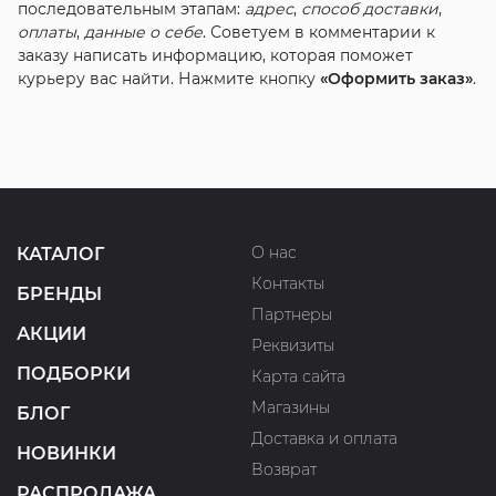
последовательным этапам:
адрес
,
способ доставки
,
оплаты
,
данные о себе
. Советуем в комментарии к
заказу написать информацию, которая поможет
курьеру вас найти. Нажмите кнопку
«Оформить заказ»
.
О нас
КАТАЛОГ
Контакты
БРЕНДЫ
Партнеры
АКЦИИ
Реквизиты
ПОДБОРКИ
Карта сайта
Магазины
БЛОГ
Доставка и оплата
НОВИНКИ
Возврат
РАСПРОДАЖА