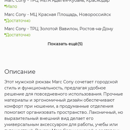
Marc Cony - ТРЦ МЕГА Адыгея-Кубань, Краснодар
Мало
Marc Cony - МЦ Красная Площадь, Новороссийск
Достаточно
Marc Cony - ТРЦ Золотой Вавилон, Ростов-на-Дону
Достаточно
Marc Cony - МЦ Коsмос, Ставрополь
Показать ещё
(5)
Достаточно
Marc Cony - ТРК Горизонт, Ростов-на-Дону
Достаточно
Описание
Marc Cony - ТЦ МЕГА Ростов-на-Дону, Аксай
Достаточно
Этот мужской рюкзак Marc Cony сочетает городской
Marc Cony - ТРЦ Вершина PLAZA, Пятигорск
стиль и функциональность, предлагая удобное
Мало
решение для повседневного использования. Прочные
Marc Cony - ТРК Мегамаг, Ростов-на-Дону
материалы и эргономичный дизайн обеспечивают
Мало
комфорт при ношении, а продуманные отделения
помогают организовать пространство. Лаконичный, но
выразительный внешний вид делает его
универсальным аксессуаром для работы, учебы или