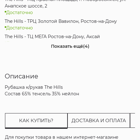
Анапское шоссе, 2
Достаточно
The Hills - ТРЦ Золотой Вавилон, Ростов-на-Дону
Достаточно
The Hills - ТЦ МЕГА Ростов-на-Дону, Аксай
Достаточно
Показать ещё
(4)
The Hills - ТК Красная Площадь, Анапа
Достаточно
The Hills - ТРК Мегамаг, Ростов-на-Дону
Достаточно
Описание
The Hills - ТРЦ City Plaza, Адлер, Сочи
Рубашка к/рукав The Hills
Достаточно
Состав 65% тенсель 35% нейлон
Интернет-магазин
Достаточно
КАК КУПИТЬ?
ДОСТАВКА И ОПЛАТА
Для покупки товара в нашем интернет-магазине