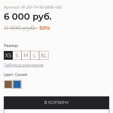
Артикул: W-261-TH-56-0906-430
6 000
руб.
11 990
руб.
- 50%
Размер:
XS
S
M
L
XL
Таблица размеров
Цвет: Синий
В КОРЗИНУ