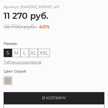
Артикул: 30045743_10019471_401
11 270
руб.
18 790
руб.
- 40%
Размер:
S
M
L
XL
XXL
Таблица размеров
Цвет: Серый
В КОРЗИНУ