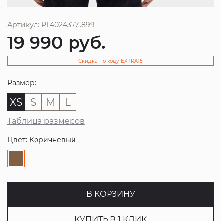
Артикул: PL4024377..899
19 990
руб.
Скидка по коду EXTRA15
Размер:
XS
S
M
L
Таблица размеров
Цвет: Коричневый
В КОРЗИНУ
КУПИТЬ В 1 КЛИК