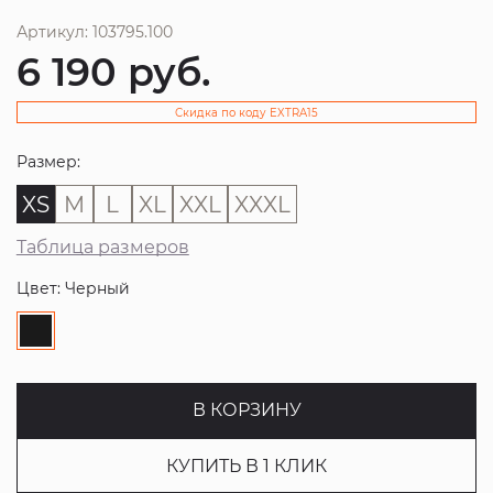
Артикул: 103795.100
6 190
руб.
Скидка по коду EXTRA15
Размер:
XS
M
L
XL
XXL
XXXL
Таблица размеров
Цвет: Черный
В КОРЗИНУ
КУПИТЬ В 1 КЛИК