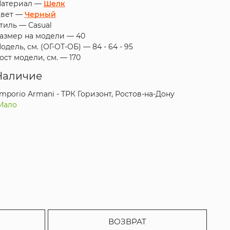
атериал —
Шелк
вет —
Черный
тиль —
Casual
азмер на модели —
40
одель, см. (ОГ-ОТ-ОБ) —
84 - 64 - 95
ост модели, см. —
170
Наличие
mporio Armani - ТРК Горизонт, Ростов-на-Дону
Мало
ВОЗВРАТ