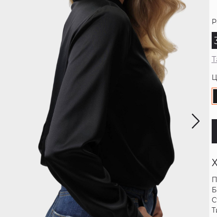
Р
Т
Ц
П
Б
С
Т