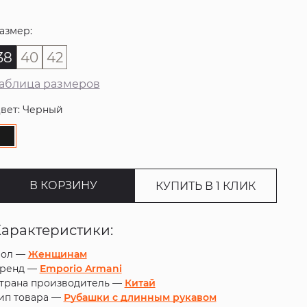
азмер:
38
40
42
аблица размеров
вет: Черный
В КОРЗИНУ
КУПИТЬ В 1 КЛИК
Характеристики:
ол —
Женщинам
ренд —
Emporio Armani
трана производитель —
Китай
ип товара —
Рубашки с длинным рукавом