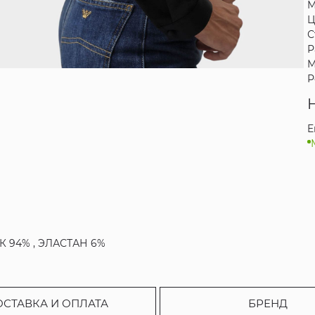
М
Ц
С
Р
М
Р
E
ЛК 94% , ЭЛАСТАН 6%
ОСТАВКА И ОПЛАТА
БРЕНД