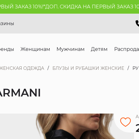
Й ЗАКАЗ 10%!*
ДОП. СКИДКА НА ПЕРВЫЙ ЗАКАЗ 10%!
азины
ренды
Женщинам
Мужчинам
Детям
Распрод
ЖЕНСКАЯ ОДЕЖДА
БЛУЗЫ И РУБАШКИ ЖЕНСКИЕ
РУ
ARMANI
А