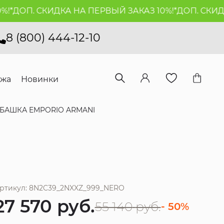
*
ДОП. СКИДКА НА ПЕРВЫЙ ЗАКАЗ 10%!*
ДОП. СКИДКА
8 (800) 444-12-10
ажа
Новинки
БАШКА EMPORIO ARMANI
ртикул: 8N2C39_2NXXZ_999_NERO
27 570
руб.
55 140
руб.
- 50%