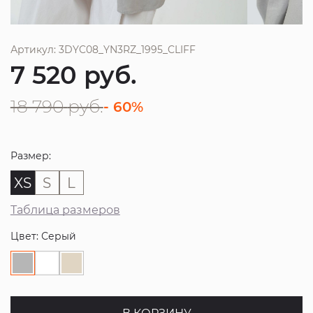
Артикул: 3DYC08_YN3RZ_1995_CLIFF
7 520
руб.
18 790
руб.
- 60%
Размер:
XS
S
L
Таблица размеров
Цвет: Серый