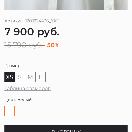
Артикул: J20J224436_YAF
7 900
руб.
15 790
руб.
- 50%
Размер:
XS
S
M
L
Таблица размеров
Цвет: Белый