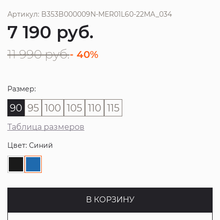
Артикул: B353B000009N-MER01L60-22MA_034
7 190
руб.
11 990
руб.
- 40%
Размер:
90
95
100
105
110
115
Таблица размеров
Цвет: Синий
В КОРЗИНУ