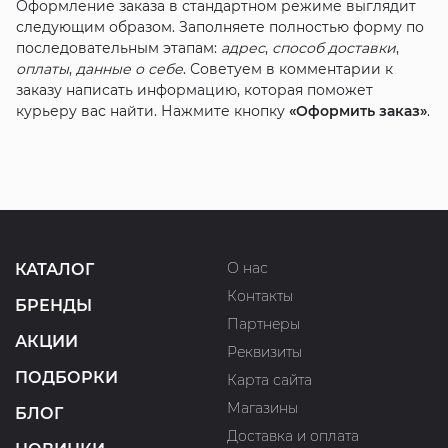
Оформление заказа в стандартном режиме выглядит
следующим образом. Заполняете полностью форму по
последовательным этапам:
адрес
,
способ доставки
,
оплаты
,
данные о себе
. Советуем в комментарии к
заказу написать информацию, которая поможет
курьеру вас найти. Нажмите кнопку
«Оформить заказ»
.
О нас
КАТАЛОГ
Контакты
БРЕНДЫ
Партнеры
АКЦИИ
Реквизиты
ПОДБОРКИ
Карта сайта
Магазины
БЛОГ
Доставка и оплата