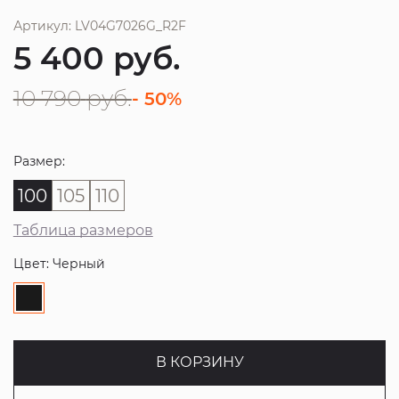
Артикул: LV04G7026G_R2F
5 400
руб.
10 790
руб.
- 50%
Размер:
100
105
110
Таблица размеров
Цвет: Черный
В КОРЗИНУ