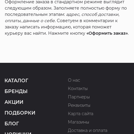
Оформление заказа в стандартном режиме выглядит
следующим образом. Заполняете полностью форму по
последовательным этапам:
адрес
,
способ доставки
,
оплаты
,
данные о себе
. Советуем в комментарии к
заказу написать информацию, которая поможет
курьеру вас найти. Нажмите кнопку
«Оформить заказ»
.
О нас
КАТАЛОГ
Контакты
БРЕНДЫ
Партнеры
АКЦИИ
Реквизиты
ПОДБОРКИ
Карта сайта
Магазины
БЛОГ
Доставка и оплата