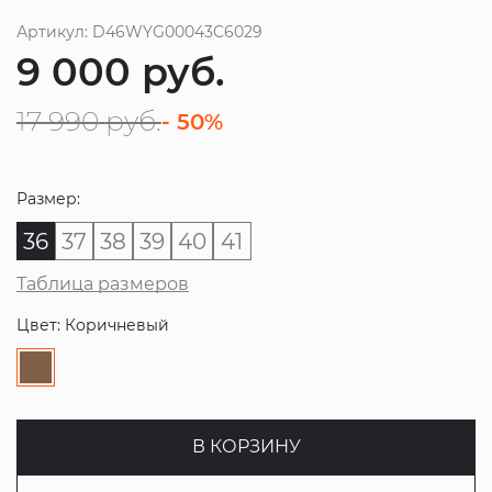
Артикул: D46WYG00043C6029
9 000
руб.
17 990
руб.
- 50%
Размер:
36
37
38
39
40
41
Таблица размеров
Цвет: Коричневый
В КОРЗИНУ