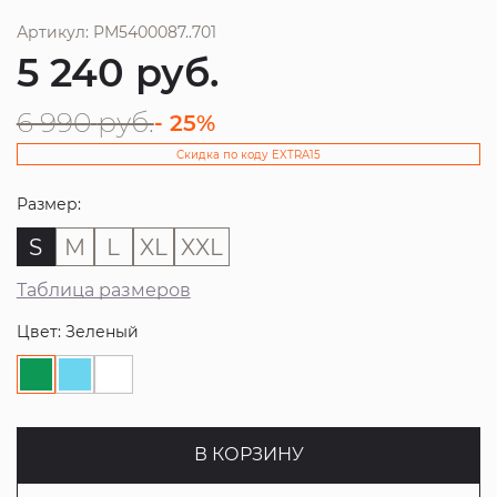
Артикул: PM5400087..701
5 240
руб.
6 990
руб.
- 25%
Скидка по коду EXTRA15
Размер:
S
M
L
XL
XXL
Таблица размеров
Цвет: Зеленый
В КОРЗИНУ