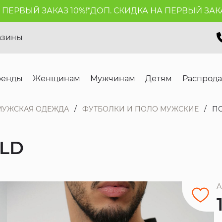
РВЫЙ ЗАКАЗ 10%!*
ДОП. СКИДКА НА ПЕРВЫЙ ЗАКАЗ 1
азины
ренды
Женщинам
Мужчинам
Детям
Распрод
МУЖСКАЯ ОДЕЖДА
ФУТБОЛКИ И ПОЛО МУЖСКИЕ
ПО
ELD
А