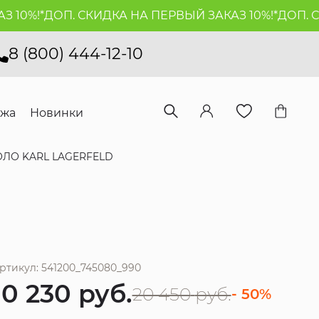
0%!*
ДОП. СКИДКА НА ПЕРВЫЙ ЗАКАЗ 10%!*
ДОП. СКИ
8 (800) 444-12-10
ажа
Новинки
ЛО KARL LAGERFELD
ртикул: 541200_745080_990
10 230
руб.
20 450
руб.
- 50%