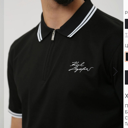
Р
Т
Ц
П
Б
С
Т