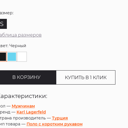
азмер:
S
аблица размеров
вет: Черный
В КОРЗИНУ
КУПИТЬ В 1 КЛИК
Характеристики:
ол —
Мужчинам
ренд —
Karl Lagerfeld
трана производитель —
Турция
ип товара —
Поло с коротким рукавом