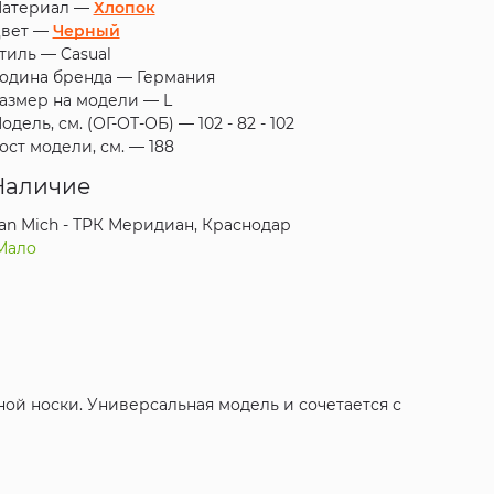
атериал —
Хлопок
вет —
Черный
тиль —
Casual
одина бренда —
Германия
азмер на модели —
L
одель, см. (ОГ-ОТ-ОБ) —
102 - 82 - 102
ост модели, см. —
188
Наличие
an Mich - ТРК Меридиан, Краснодар
Мало
ой носки. Универсальная модель и сочетается с