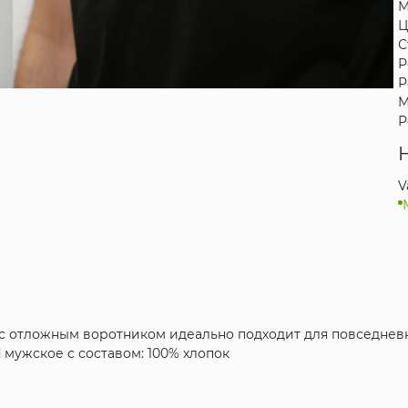
М
Ц
С
Р
Р
М
Р
V
с отложным воротником идеально подходит для повседневн
 мужское с составом: 100% хлопок