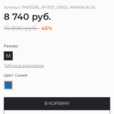
Артикул: 7M001296_AF13137_UB102_ARMANI BLUE
8 740
руб.
15 890
руб.
- 45%
Размер:
M
Таблица размеров
Цвет: Синий
В КОРЗИНУ