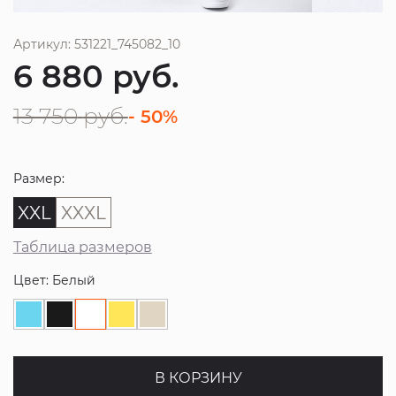
Артикул: 531221_745082_10
6 880
руб.
13 750
руб.
- 50%
Размер:
XXL
XXXL
Таблица размеров
Цвет: Белый
В КОРЗИНУ