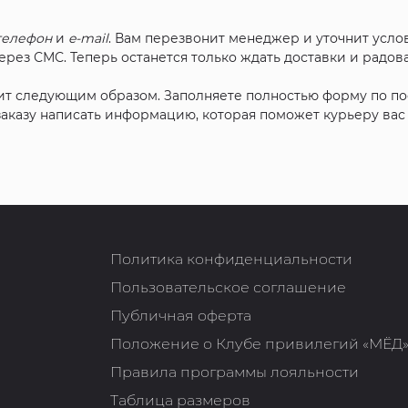
телефон
и
e-mail
. Вам перезвонит менеджер и уточнит услов
рез СМС. Теперь останется только ждать доставки и радова
ит следующим образом. Заполняете полностью форму по п
 заказу написать информацию, которая поможет курьеру ва
Политика конфиденциальности
Пользовательское соглашение
Публичная оферта
Положение о Клубе привилегий «МЁД
Правила программы лояльности
Таблица размеров