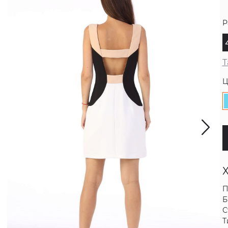
Р
Т
Ц
П
Б
С
Т