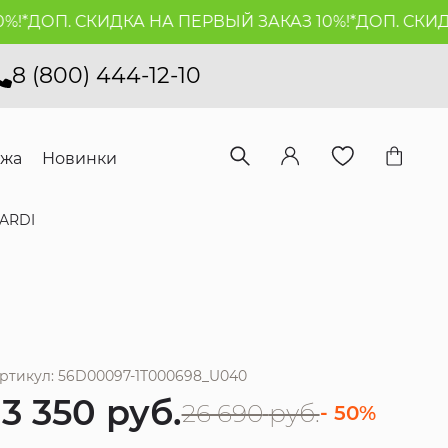
*
ДОП. СКИДКА НА ПЕРВЫЙ ЗАКАЗ 10%!*
ДОП. СКИДКА
8 (800) 444-12-10
ажа
Новинки
ARDI
ртикул: 56D00097-1T000698_U040
13 350
руб.
26 690
руб.
- 50%