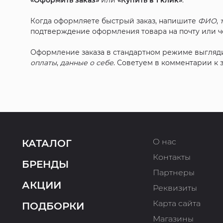
«Оформить заказ»
или
«Купить в 1 клик»
.
Когда оформляете быстрый заказ, напишите
ФИО
,
подтверждение оформления товара на почту или че
Оформление заказа в стандартном режиме выгляд
оплаты
,
данные о себе
. Советуем в комментарии к
О нас
КАТАЛОГ
Контакты
БРЕНДЫ
Партнеры
АКЦИИ
Реквизиты
Карта сайта
ПОДБОРКИ
Магазины