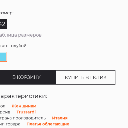
азмер:
42
аблица размеров
вет: Голубой
В КОРЗИНУ
КУПИТЬ В 1 КЛИК
Характеристики:
ол —
Женщинам
ренд —
Trussardi
трана производитель —
Италия
ип товара —
Платья облегающие