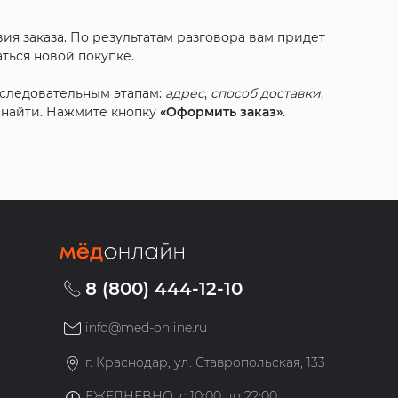
ия заказа. По результатам разговора вам придет
ться новой покупке.
оследовательным этапам:
адрес
,
способ доставки
,
с найти. Нажмите кнопку
«Оформить заказ»
.
8 (800) 444-12-10
info@med-online.ru
»
г. Краснодар, ул. Ставропольская, 133
ЕЖЕДНЕВНО, с 10:00 до 22:00