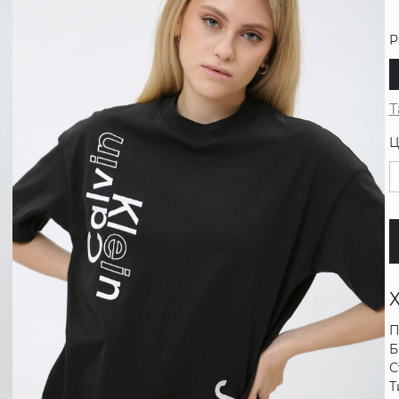
Р
Т
Ц
П
Б
С
Т