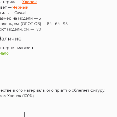
атериал —
Хлопок
вет —
Черный
тиль —
Casual
азмер на модели —
S
одель, см. (ОГ-ОТ-ОБ) —
84 - 64 - 95
ост модели, см. —
170
Наличие
нтернет-магазин
Мало
чественного материала, оно приятно облегает фигуру,
вом:Хлопок (100%)