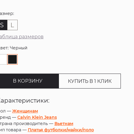
азмер:
S
L
аблица размеров
вет: Черный
В КОРЗИНУ
КУПИТЬ В 1 КЛИК
Характеристики:
ол —
Женщинам
ренд —
Calvin Klein Jeans
трана производитель —
Вьетнам
ип товара —
Платья футболки/майки/поло