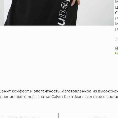
М
Ц
С
Р
М
Р
И
о ценит комфорт и элегантность. Изготовленное из высокока
чение всего дня. Платье Calvin Klein Jeans женское с соста