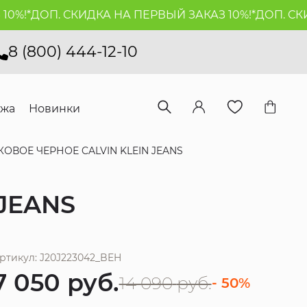
!*
ДОП. СКИДКА НА ПЕРВЫЙ ЗАКАЗ 10%!*
ДОП. СКИДК
8 (800) 444-12-10
ажа
Новинки
ОВОЕ ЧЕРНОЕ CALVIN KLEIN JEANS
JEANS
ртикул: J20J223042_BEH
7 050
руб.
14 090
руб.
- 50%