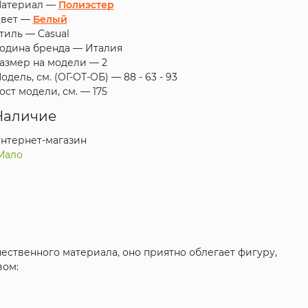
атериал —
Полиэстер
вет —
Белый
тиль —
Casual
одина бренда —
Италия
азмер на модели —
2
одель, см. (ОГ-ОТ-ОБ) —
88 - 63 - 93
ост модели, см. —
175
Наличие
нтернет-магазин
Мало
чественного материала, оно приятно облегает фигуру,
вом: