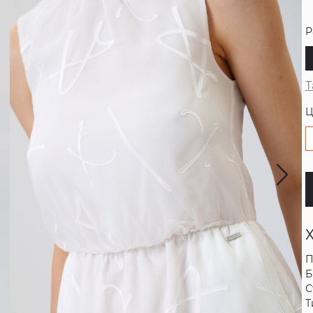
Р
Т
Ц
П
Б
С
Т