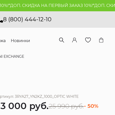
!*
ДОП. СКИДКА НА ПЕРВЫЙ ЗАКАЗ 10%!*
ДОП. СКИДК
8 (800) 444-12-10
ажа
Новинки
NI EXCHANGE
ртикул: 3RYA27_YN2KZ_1000_OPTIC WHITE
13 000
руб.
25 990
руб.
- 50%