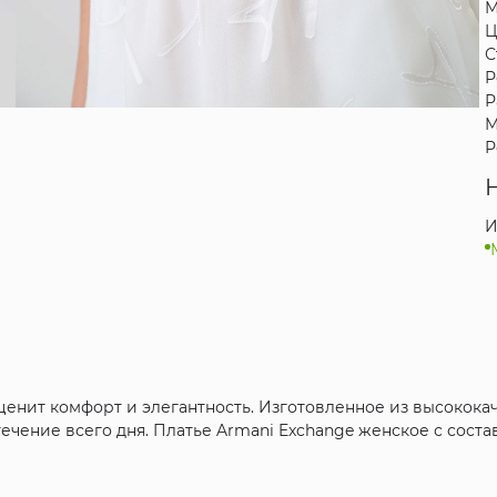
М
Ц
С
Р
Р
М
Р
И
о ценит комфорт и элегантность. Изготовленное из высокока
ечение всего дня. Платье Armani Exchange женское с соста