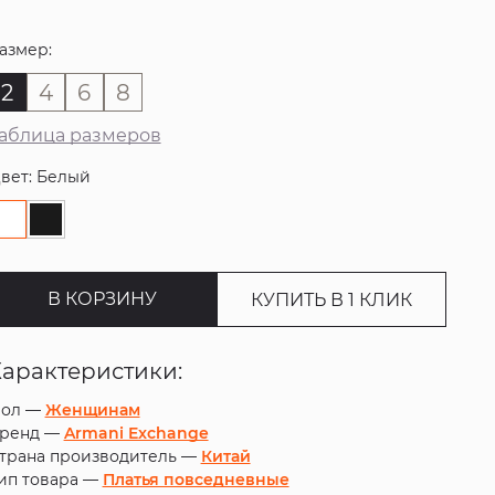
азмер:
2
4
6
8
аблица размеров
вет: Белый
В КОРЗИНУ
КУПИТЬ В 1 КЛИК
Характеристики:
ол —
Женщинам
ренд —
Armani Exchange
трана производитель —
Китай
ип товара —
Платья повседневные