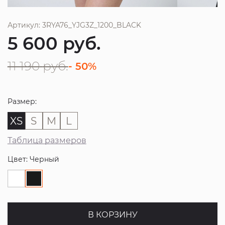
Артикул: 3RYA76_YJG3Z_1200_BLACK
5 600
руб.
11 190
руб.
- 50%
Размер:
XS
S
M
L
Таблица размеров
Цвет: Черный
В КОРЗИНУ