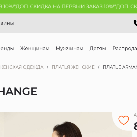
0%!*
ДОП. СКИДКА НА ПЕРВЫЙ ЗАКАЗ 10%!*
ДОП. СКИ
азины
ренды
Женщинам
Мужчинам
Детям
Распрод
ЖЕНСКАЯ ОДЕЖДА
ПЛАТЬЯ ЖЕНСКИЕ
ПЛАТЬЕ ARMA
CHANGE
А