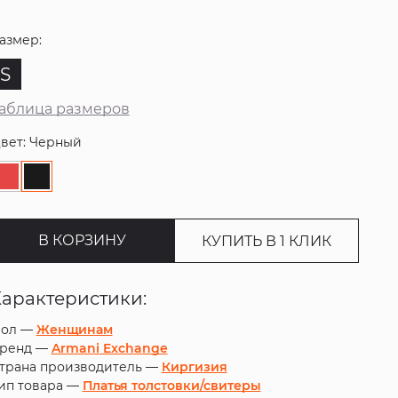
азмер:
S
аблица размеров
вет: Черный
В КОРЗИНУ
КУПИТЬ В 1 КЛИК
Характеристики:
ол —
Женщинам
ренд —
Armani Exchange
трана производитель —
Киргизия
ип товара —
Платья толстовки/свитеры