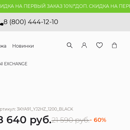
ДКА НА ПЕРВЫЙ ЗАКАЗ 10%!*
ДОП. СКИДКА НА ПЕРВЫ
8 (800) 444-12-10
ажа
Новинки
NI EXCHANGE
ртикул: 3KYA91_YJ2HZ_1200_BLACK
8 640
руб.
21 590
руб.
- 60%