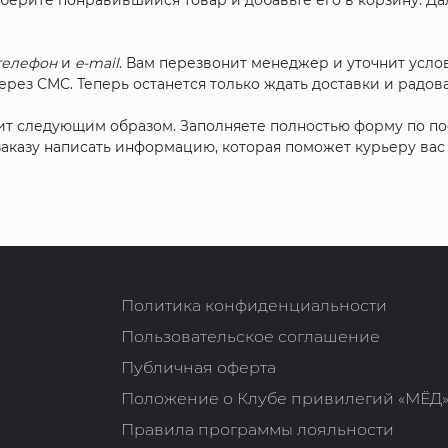
ыберите понравившийся товар и добавьте его в корзину. Д
телефон
и
e-mail
. Вам перезвонит менеджер и уточнит услов
рез СМС. Теперь останется только ждать доставки и радова
ит следующим образом. Заполняете полностью форму по п
 заказу написать информацию, которая поможет курьеру ва
Политика конфиденциальности
Пользовательское соглашение
Публичная оферта
Положение о Клубе привилегий «МЁД
Правила программы лояльности