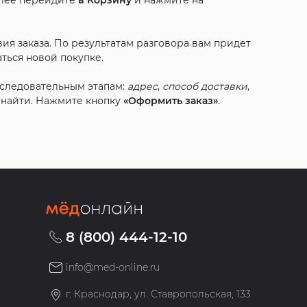
алее перейдите
в Корзину
и нажмите на
ия заказа. По результатам разговора вам придет
ться новой покупке.
оследовательным этапам:
адрес
,
способ доставки
,
с найти. Нажмите кнопку
«Оформить заказ»
.
8 (800) 444-12-10
info@med-online.ru
»
г. Краснодар, ул. Ставропольская, 133