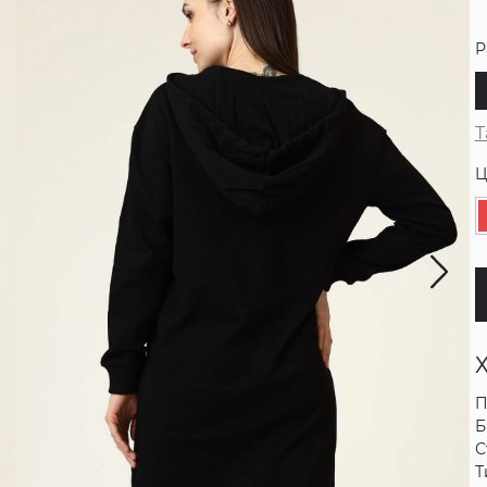
Р
Т
Ц
П
Б
С
Т