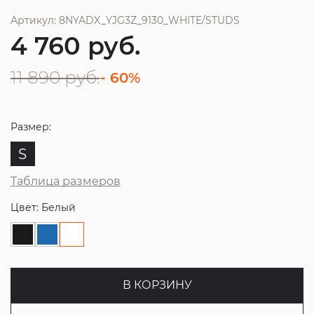
Артикул: 8NYADX_YJG3Z_9130_WHITE/STUDS
4 760
руб.
11 890
руб.
- 60%
Размер:
S
Таблица размеров
Цвет: Белый
В КОРЗИНУ