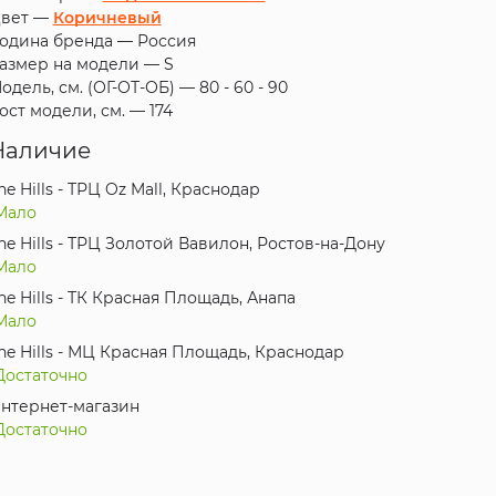
вет —
Коричневый
одина бренда —
Россия
азмер на модели —
S
одель, см. (ОГ-ОТ-ОБ) —
80 - 60 - 90
ост модели, см. —
174
Наличие
he Hills - ТРЦ Oz Mall, Краснодар
Мало
he Hills - ТРЦ Золотой Вавилон, Ростов-на-Дону
Мало
he Hills - ТК Красная Площадь, Анапа
Мало
he Hills - МЦ Красная Площадь, Краснодар
Достаточно
нтернет-магазин
Достаточно