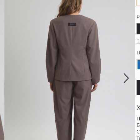
Р
Т
Ц
П
Б
С
Т