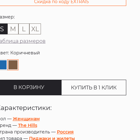
Скидка по коду EXTRA15
азмер:
S
M
L
XL
аблица размеров
вет: Коричневый
В КОРЗИНУ
КУПИТЬ В 1 КЛИК
Характеристики:
ол —
Женщинам
ренд —
The Hills
трана производитель —
Россия
ип товара —
Пиджаки и жилеты