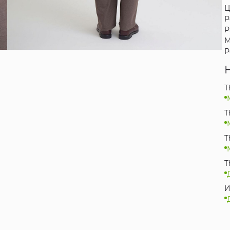
Ц
Р
Р
М
Р
T
T
T
T
И