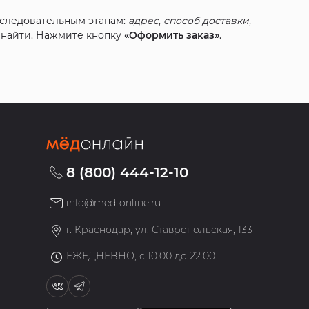
оследовательным этапам:
адрес
,
способ доставки
,
с найти. Нажмите кнопку
«Оформить заказ»
.
8 (800) 444-12-10
info@med-online.ru
»
г. Краснодар, ул. Ставропольская, 133
ЕЖЕДНЕВНО, с 10:00 до 22:00