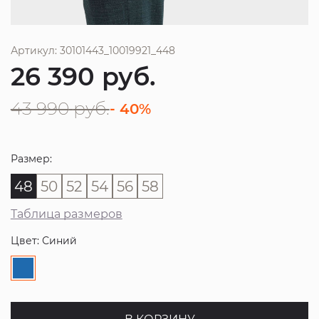
Артикул: 30101443_10019921_448
26 390
руб.
43 990
руб.
- 40%
Размер:
48
50
52
54
56
58
Таблица размеров
Цвет: Синий