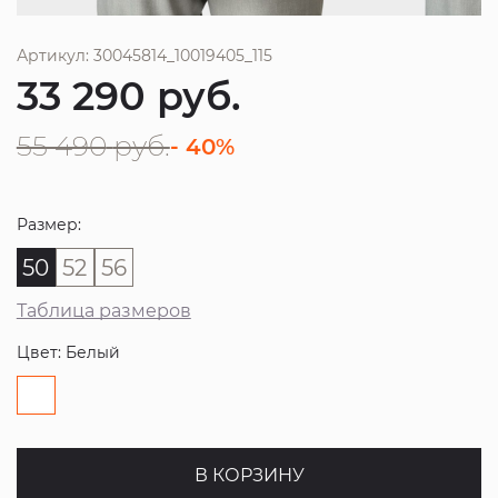
Артикул: 30045814_10019405_115
33 290
руб.
55 490
руб.
- 40%
Размер:
50
52
56
Таблица размеров
Цвет: Белый
В КОРЗИНУ