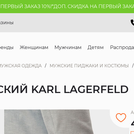
РВЫЙ ЗАКАЗ 10%!*
ДОП. СКИДКА НА ПЕРВЫЙ ЗАКАЗ 1
азины
ренды
Женщинам
Мужчинам
Детям
Распрод
МУЖСКАЯ ОДЕЖДА
МУЖСКИЕ ПИДЖАКИ И КОСТЮМЫ
КИЙ KARL LAGERFELD
А