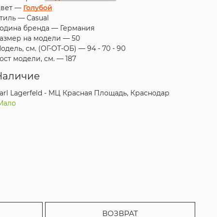
вет —
Голубой
тиль —
Casual
одина бренда —
Германия
азмер на модели —
50
одель, см. (ОГ-ОТ-ОБ) —
94 - 70 - 90
ост модели, см. —
187
Наличие
arl Lagerfeld - МЦ Красная Площадь, Краснодар
Мало
ВОЗВРАТ