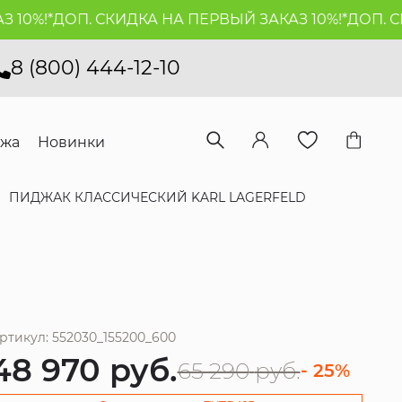
0%!*
ДОП. СКИДКА НА ПЕРВЫЙ ЗАКАЗ 10%!*
ДОП. СКИ
8 (800) 444-12-10
ажа
Новинки
ПИДЖАК КЛАССИЧЕСКИЙ KARL LAGERFELD
ртикул: 552030_155200_600
48 970
руб.
65 290
руб.
- 25%