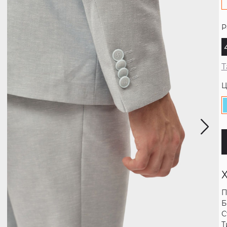
Р
Т
Ц
П
Б
С
Т