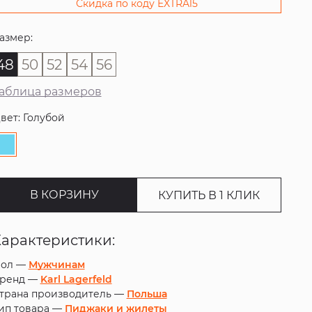
Скидка по коду EXTRA15
азмер:
48
50
52
54
56
аблица размеров
вет: Голубой
В КОРЗИНУ
КУПИТЬ В 1 КЛИК
Характеристики:
ол —
Мужчинам
ренд —
Karl Lagerfeld
трана производитель —
Польша
ип товара —
Пиджаки и жилеты