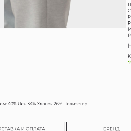
Ц
С
Р
Р
М
Р
K
авом: 40% Лен 34% Хлопок 26% Полиэстер
ОСТАВКА И ОПЛАТА
БРЕНД