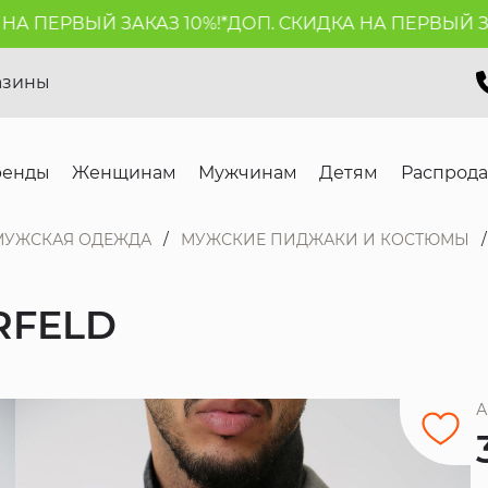
ПЕРВЫЙ ЗАКАЗ 10%!*
ДОП. СКИДКА НА ПЕРВЫЙ ЗАКАЗ
азины
ренды
Женщинам
Мужчинам
Детям
Распрод
МУЖСКАЯ ОДЕЖДА
МУЖСКИЕ ПИДЖАКИ И КОСТЮМЫ
RFELD
А