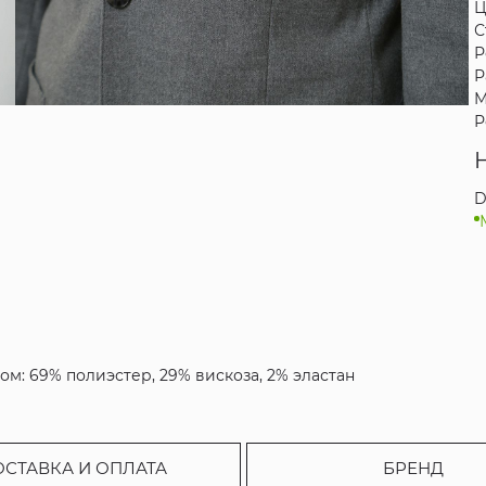
Ц
С
Р
Р
М
Р
D
ом: 69% полиэстер, 29% вискоза, 2% эластан
ОСТАВКА И ОПЛАТА
БРЕНД