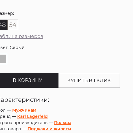
азмер:
48
54
аблица размеров
вет: Серый
В КОРЗИНУ
КУПИТЬ В 1 КЛИК
Характеристики:
ол —
Мужчинам
ренд —
Karl Lagerfeld
трана производитель —
Польша
ип товара —
Пиджаки и жилеты