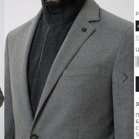
Р
Т
Ц
П
Б
С
Т