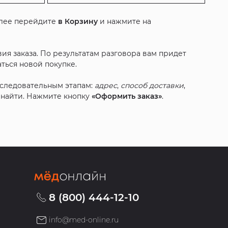
алее перейдите
в Корзину
и нажмите на
ия заказа. По результатам разговора вам придет
ться новой покупке.
оследовательным этапам:
адрес
,
способ доставки
,
с найти. Нажмите кнопку
«Оформить заказ»
.
8 (800) 444-12-10
info@med-online.ru
»