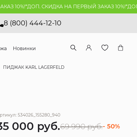
 10%!*
ДОП. СКИДКА НА ПЕРВЫЙ ЗАКАЗ 10%!*
ДОП. С
8 (800) 444-12-10
ажа
Новинки
ПИДЖАК KARL LAGERFELD
ртикул: 534026_155280_940
35 000
руб.
69 990
руб.
- 50%