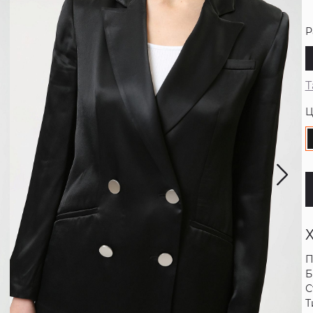
Р
Т
Ц
П
Б
С
Т