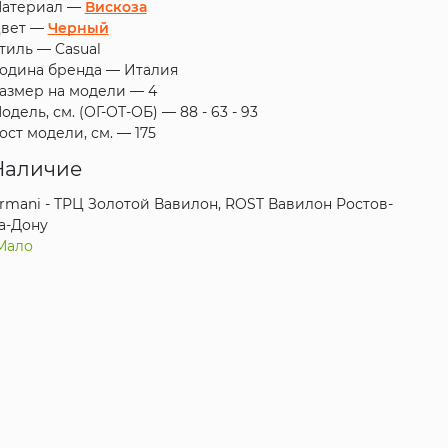
атериал —
Вискоза
вет —
Черный
тиль —
Casual
одина бренда —
Италия
азмер на модели —
4
одель, см. (ОГ-ОТ-ОБ) —
88 - 63 - 93
ост модели, см. —
175
Наличие
rmani - ТРЦ Золотой Вавилон, ROST Вавилон Ростов-
а-Дону
Мало