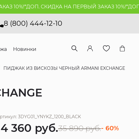
З 10%!*
ДОП. СКИДКА НА ПЕРВЫЙ ЗАКАЗ 10%!*
ДОП. 
8 (800) 444-12-10
ажа
Новинки
ПИДЖАК ИЗ ВИСКОЗЫ ЧЕРНЫЙ ARMANI EXCHANGE
CHANGE
ртикул: 3DYG01_YNYKZ_1200_BLACK
14 360
руб.
35 890
руб.
- 60%