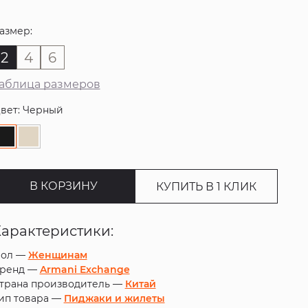
азмер:
2
4
6
аблица размеров
вет: Черный
В КОРЗИНУ
КУПИТЬ В 1 КЛИК
Характеристики:
ол —
Женщинам
ренд —
Armani Exchange
трана производитель —
Китай
ип товара —
Пиджаки и жилеты