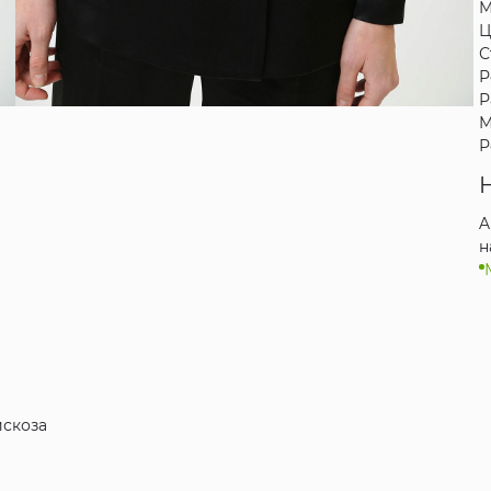
М
Ц
С
Р
Р
М
Р
A
н
искоза