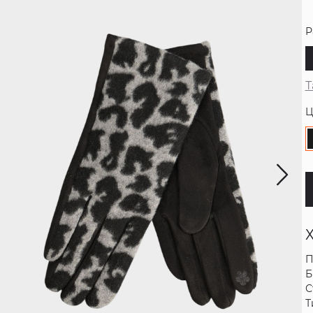
Р
Т
Ц
П
Б
С
Т