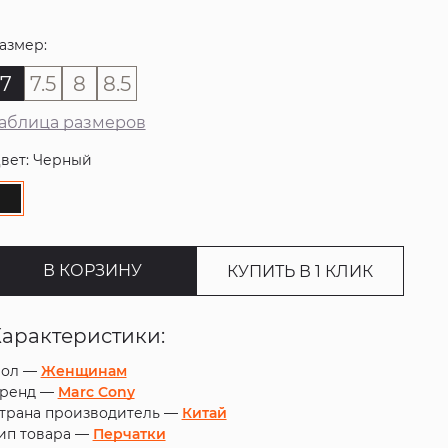
азмер:
7
7.5
8
8.5
аблица размеров
вет: Черный
В КОРЗИНУ
КУПИТЬ В 1 КЛИК
Характеристики:
ол —
Женщинам
ренд —
Marc Cony
трана производитель —
Китай
ип товара —
Перчатки