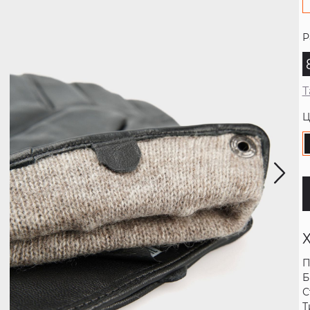
Р
Т
Ц
П
Б
С
Т