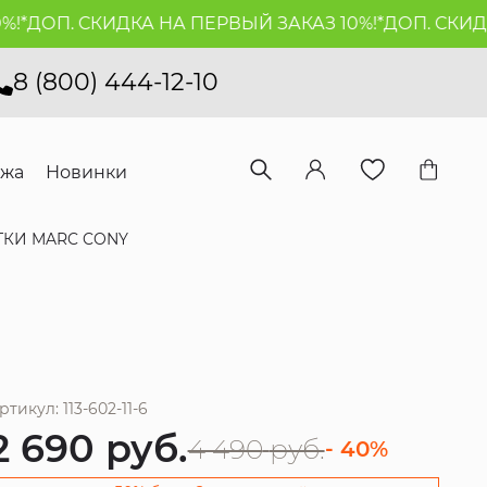
*
ДОП. СКИДКА НА ПЕРВЫЙ ЗАКАЗ 10%!*
ДОП. СКИДКА 
8 (800) 444-12-10
ажа
Новинки
ТКИ MARC CONY
ртикул: 113-602-11-6
2 690
руб.
4 490
руб.
- 40%