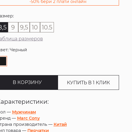
-50% бери 2 плати онлайн
азмер:
8,5
9
9,5
10
10.5
аблица размеров
вет: Черный
В КОРЗИНУ
КУПИТЬ В 1 КЛИК
Характеристики:
ол —
Мужчинам
ренд —
Marc Cony
трана производитель —
Китай
ип товара —
Перчатки