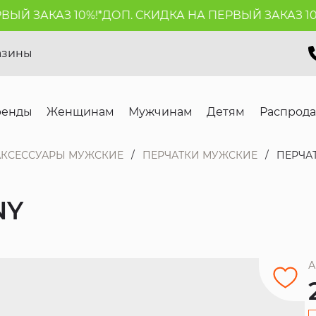
Й ЗАКАЗ 10%!*
ДОП. СКИДКА НА ПЕРВЫЙ ЗАКАЗ 10%!
азины
ренды
Женщинам
Мужчинам
Детям
Распрод
АКСЕССУАРЫ МУЖСКИЕ
ПЕРЧАТКИ МУЖСКИЕ
ПЕРЧА
NY
А