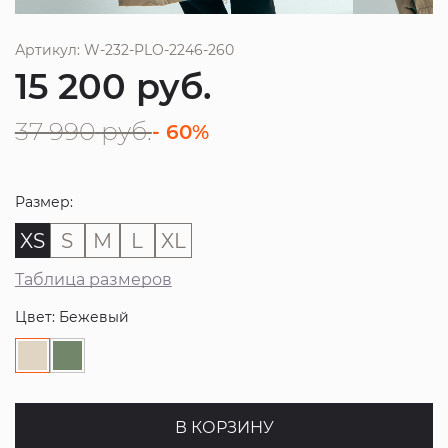
Артикул: W-232-PLO-2246-260
15 200
руб.
37 990
руб.
- 60%
Размер:
XS
S
M
L
XL
Таблица размеров
Цвет: Бежевый
В КОРЗИНУ