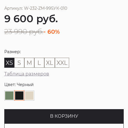
Артикул: W-232-ZM-995УК-010
9 600
руб.
23 990
руб.
- 60%
Размер:
XS
S
M
L
XL
XXL
Таблица размеров
Цвет: Черный
В КОРЗИНУ