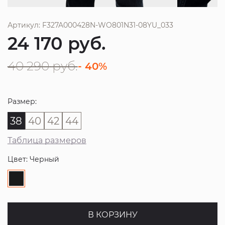
Артикул: F327A000428N-WO801N31-08YU_033
24 170
руб.
40 290
руб.
- 40%
Размер:
38
40
42
44
Таблица размеров
Цвет: Черный
В КОРЗИНУ