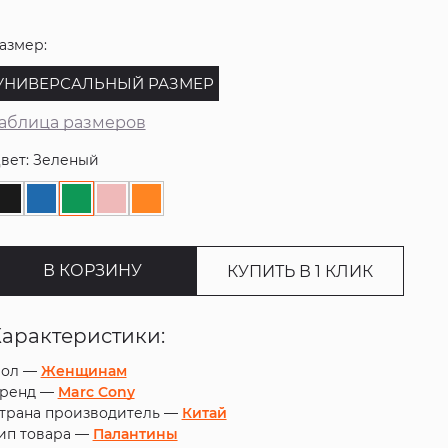
азмер:
УНИВЕРСАЛЬНЫЙ РАЗМЕР
аблица размеров
вет: Зеленый
В КОРЗИНУ
КУПИТЬ В 1 КЛИК
Характеристики:
ол —
Женщинам
ренд —
Marc Cony
трана производитель —
Китай
ип товара —
Палантины