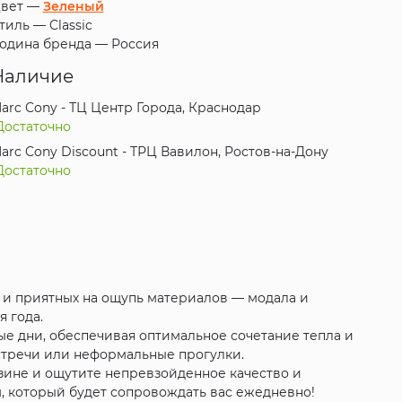
вет —
Зеленый
тиль —
Classic
одина бренда —
Россия
Наличие
arc Cony - ТЦ Центр Города, Краснодар
Достаточно
arc Cony Discount - ТРЦ Вавилон, Ростов-на-Дону
Достаточно
 и приятных на ощупь материалов — модала и
я года.
лые дни, обеспечивая оптимальное сочетание тепла и
встречи или неформальные прогулки.
зине и ощутите непревзойденное качество и
, который будет сопровождать вас ежедневно!