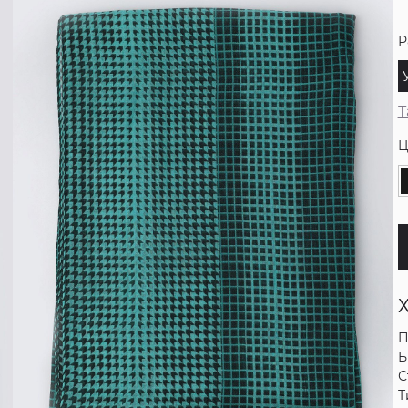
Р
Т
Ц
П
Б
С
Т