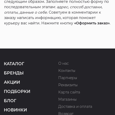
следующим образом. Заполняете полностью форму по
последовательным этапам:
адрес
,
способ доставки
,
оплаты
,
данные о себе
. Советуем в комментарии к
заказу написать информацию, которая поможет
курьеру вас найти. Нажмите кнопку
«Оформить заказ»
.
О нас
КАТАЛОГ
Контакты
БРЕНДЫ
Партнеры
АКЦИИ
Реквизиты
ПОДБОРКИ
Карта сайта
Магазины
БЛОГ
Доставка и оплата
НОВИНКИ
Возврат